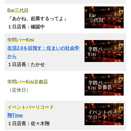
Bar三代目
「あかね、起業するってよ」
１日店長：確認中
学問バーKisi
生活2.0を目指す：住まいの社会学
から
１日店長：たかせ
学問バーKisi京都店
（定休日）
イベントバーリコード
翔Time
１日店長：佐々木翔