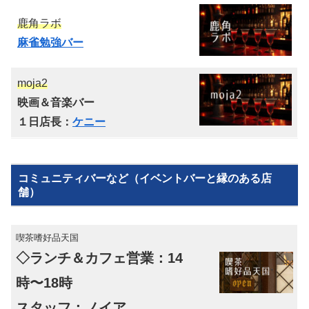
鹿角ラボ
麻雀勉強バー
moja2
映画＆音楽バー
１日店長：
ケニー
コミュニティバーなど（イベントバーと縁のある店
舗）
喫茶嗜好品天国
◇ランチ＆カフェ営業：14
時〜18時
スタッフ：ノイア