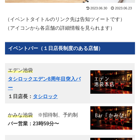
2023.06.30
2023.06.23
（イベントタイトルのリンク先は告知ツイートです）
（アイコンから各店舗の詳細情報を見られます）
イベントバー（１日店長制度のある店舗）
エデン池袋
タシロックエデン8周年目突入バ
ー
１日店長：
タシロック
かみな池袋
※招待制、予約制
バー営業：23時59分〜