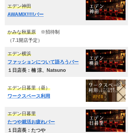
エデン神田
AWAMIX!!!!!バー
かみな秋葉原
※招待制
（7.1開店予定）
エデン横浜
ファッションについて語ろうバー
１日店長：
楠 涼、Natsuno
エデン日暮里（昼）
ワークスペース利用
エデン日暮里
たつや就活お疲れバー
１日店長：たつや