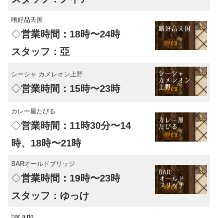
嗜好品天国
◇
営業時間：18時〜24時
スタッフ：亞
シーシャ カメレオン上野
◇
営業時間：15時〜23時
カレー屋たびる
◇
営業時間：11時30分〜14
時、18時〜21時
BARオールドブリッジ
◇
営業時間：19時〜23時
スタッフ：ゆっけ
bar airia