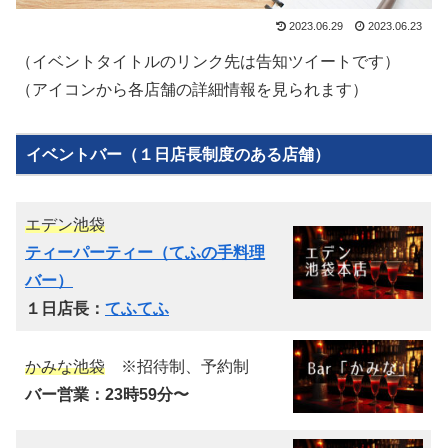
2023.06.29
2023.06.23
（イベントタイトルのリンク先は告知ツイートです）
（アイコンから各店舗の詳細情報を見られます）
イベントバー（１日店長制度のある店舗）
エデン池袋
ティーパーティー（てふの手料理
バー）
１日店長：
てふてふ
かみな池袋
※招待制、予約制
バー営業：23時59分〜