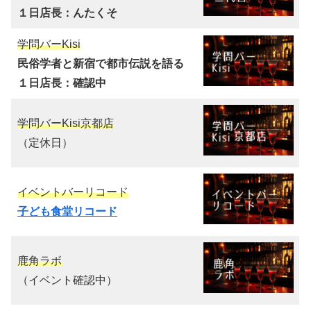
１日店長：んたくそ
学問バーKisi
民俗学者と新宿で都市伝説を語る
１日店長：確認中
学問バーKisi京都店
（定休日）
イベントバーリコード
子ども食堂リコード
鹿角ラボ
（イベント確認中）