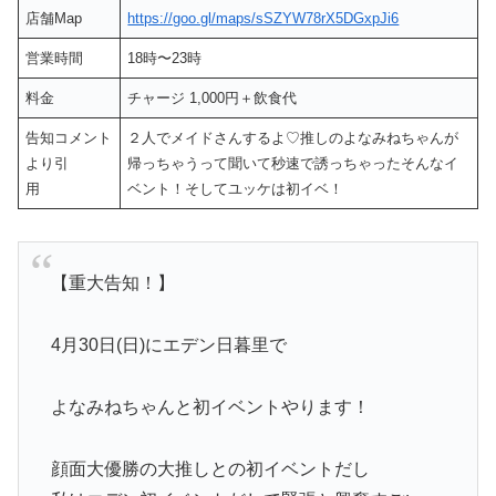
店舗Map
https://goo.gl/maps/sSZYW78rX5DGxpJi6
営業時間
18時〜23時
料金
チャージ 1,000円＋飲食代
告知コメント
２人でメイドさんするよ♡推しのよなみねちゃんが
より引
帰っちゃうって聞いて秒速で誘っちゃったそんなイ
用
ベント！そしてユッケは初イベ！
【重大告知！】
4月30日(日)にエデン日暮里で
よなみねちゃんと初イベントやります！
顔面大優勝の大推しとの初イベントだし