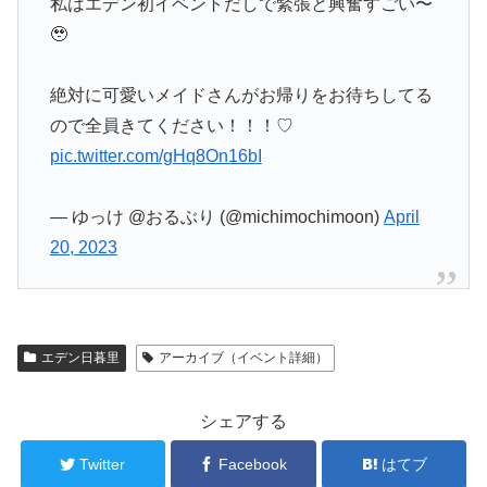
私はエデン初イベントだしで緊張と興奮すごい〜
🥹
絶対に可愛いメイドさんがお帰りをお待ちしてる
ので全員きてください！！！♡
pic.twitter.com/gHq8On16bI
— ゆっけ @おるぶり (@michimochimoon)
April
20, 2023
エデン日暮里
アーカイブ（イベント詳細）
シェアする
Twitter
Facebook
はてブ