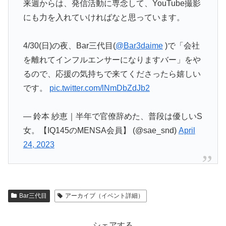
来週からは、発信活動に専念して、YouTube撮影
にも力を入れていければなと思っています。
4/30(日)の夜、Bar三代目(
@Bar3daime
)で「会社
を離れてインフルエンサーになりますバー」をや
るので、応援の気持ちで来てくださったら嬉しい
です。
pic.twitter.com/lNmDbZdJb2
— 鈴本 紗恵｜半年で官僚辞めた、普段は優しいS
女。【IQ145のMENSA会員】 (@sae_snd)
April
24, 2023
Bar三代目
アーカイブ（イベント詳細）
シェアする