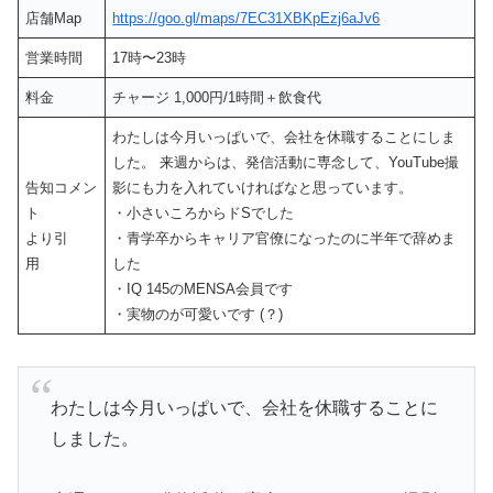
店舗Map
https://goo.gl/maps/7EC31XBKpEzj6aJv6
営業時間
17時〜23時
料金
チャージ 1,000円/1時間＋飲食代
わたしは今月いっぱいで、会社を休職することにしま
した。 来週からは、発信活動に専念して、YouTube撮
告知コメン
影にも力を入れていければなと思っています。
ト
・小さいころからドSでした
より引
・青学卒からキャリア官僚になったのに半年で辞めま
用
した
・IQ 145のMENSA会員です
・実物のが可愛いです (？)
わたしは今月いっぱいで、会社を休職することに
しました。