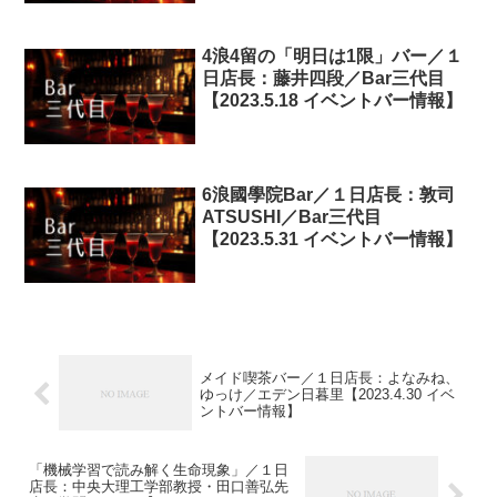
4浪4留の「明日は1限」バー／１
日店長：藤井四段／Bar三代目
【2023.5.18 イベントバー情報】
6浪國學院Bar／１日店長：敦司
ATSUSHI／Bar三代目
【2023.5.31 イベントバー情報】
メイド喫茶バー／１日店長：よなみね、
ゆっけ／エデン日暮里【2023.4.30 イベ
ントバー情報】
「機械学習で読み解く生命現象」／１日
店長：中央大理工学部教授・田口善弘先