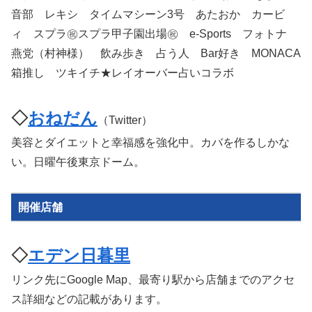
音部 レキシ タイムマシーン3号 あたおか カービ
ィ スプラ㊗️スプラ甲子園出場㊗️ e-Sports フォトナ
燕党（村神様） 飲み歩き 占う人 Bar好き MONACA
箱推し ツキイチ★レイオーバー占いコラボ
◇
おねだん
（Twitter）
美容とダイエットと幸福感を強化中。カバを作るしかな
い。日曜午後東京ドーム。
開催店舗
◇
エデン日暮里
リンク先にGoogle Map、最寄り駅から店舗までのアクセ
ス詳細などの記載があります。