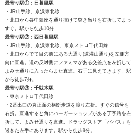
最寄り駅①：日暮里駅
・JR山手線、京浜東北線
・北口から谷中銀座を通り抜けて突き当りを右折してまっ
すぐ。駅から徒歩10分
最寄り駅②：西日暮里駅
・JR山手線、京浜東北線、東京メトロ千代田線
・北口からでて目の
前にある
大通り(道灌山通り)を左側方
向に直進。道の反対側にファミマがある交差点を左折して
よみせ通りに入ったらまた直進。右手に見えてきます。駅
から徒歩7分。
最寄り駅③：千駄木駅
・東京メトロ千代田線
・2番出口の真正面の横断歩道を渡り左折。すぐの信号を
右折。直進すると角にバーガーショップがある丁字路を左
折して、よみせ通りを直進。ドラッグストア「パパス」を
過ぎた左手にあります。駅から徒歩8分。