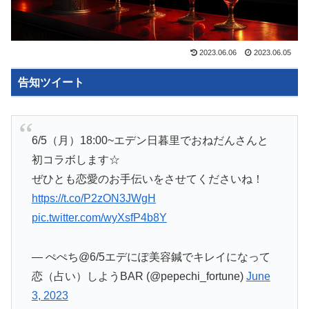
2023.06.06
2023.06.05
告知ツイート
6/5（月）18:00~エデン日暮里でおねだんさんと
初コラボします☆
ぜひとも恋愛のお手伝いをさせてくださいね！
https://t.co/P2zON3JWgH
pic.twitter.com/wyXsfP4b8Y
— ぺぺち@6/5エデにぽ美容鍼でキレイになって
恋（占い）しようBAR (@pepechi_fortune)
June
3, 2023