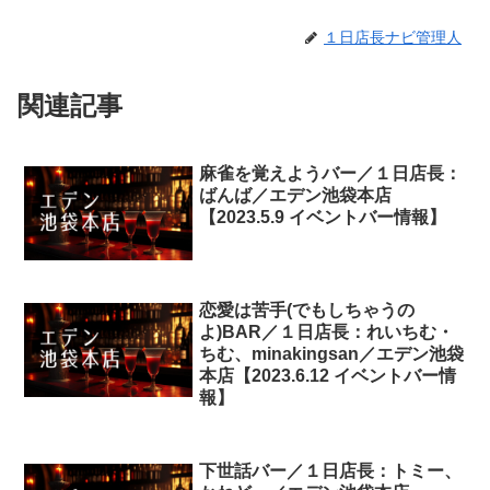
１日店長ナビ管理人
関連記事
麻雀を覚えようバー／１日店長：
ばんば／エデン池袋本店
【2023.5.9 イベントバー情報】
恋愛は苦手(でもしちゃうの
よ)BAR／１日店長：れいちむ・
ちむ、minakingsan／エデン池袋
本店【2023.6.12 イベントバー情
報】
下世話バー／１日店長：トミー、