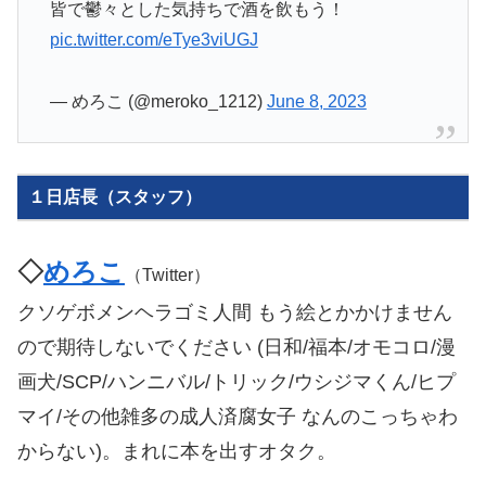
皆で鬱々とした気持ちで酒を飲もう！
pic.twitter.com/eTye3viUGJ
— めろこ (@meroko_1212)
June 8, 2023
１日店長（スタッフ）
◇
めろこ
（Twitter）
クソゲボメンヘラゴミ人間 もう絵とかかけません
ので期待しないでください (日和/福本/オモコロ/漫
画犬/SCP/ハンニバル/トリック/ウシジマくん/ヒプ
マイ/その他雑多の成人済腐女子 なんのこっちゃわ
からない)。まれに本を出すオタク。