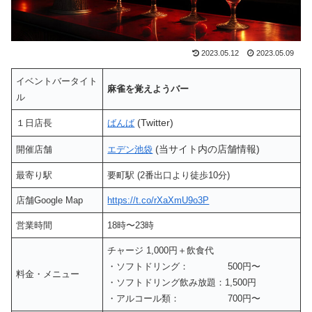
2023.05.12
2023.05.09
イベントバータイト
麻雀を覚えようバー
ル
(Twitter)
１日店長
ばんば
(当サイト内の店舗情報)
開催店舗
エデン池袋
最寄り駅
要町駅 (2番出口より徒歩10分)
店舗Google Map
https://t.co/rXaXmU9o3P
営業時間
18時〜23時
チャージ 1,000円＋飲食代
・ソフトドリング： 500円〜
料金・メニュー
・ソフトドリング飲み放題：1,500円
・アルコール類： 700円〜