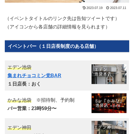
2023.07.19
2023.07.11
（イベントタイトルのリンク先は告知ツイートです）
（アイコンから各店舗の詳細情報を見られます）
イベントバー（１日店長制度のある店舗）
エデン池袋
集まれチョコミン党BAR
１日店長：おく
かみな池袋
※招待制、予約制
バー営業：23時59分〜
エデン神田