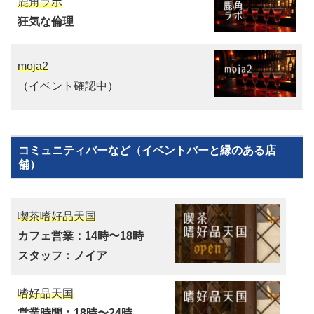
鹿角ラボ
狂気な倫理
moja2
（イベント確認中）
コミュニティバーなど（イベントバーと縁のある店
舗）
喫茶嗜好品天国
カフェ営業：14時〜18時
スタッフ：ノイア
嗜好品天国
営業時間：18時〜24時