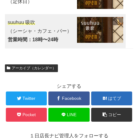
（定休日）
suuhuu 吸吹
（シーシャ・カフェ・バー）
営業時間：18時〜24時
アーカイブ（カレンダー）
シェアする
Twitter
Facebook
はてブ
Pocket
LINE
コピー
１日店長ナビ管理人をフォローする