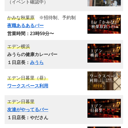
（イベント確認中）
かみな秋葉原
※招待制、予約制
夜職あるあるバー
営業時間：23時59分〜
エデン横浜
みうらの健康カレーバー
１日店長：
みうら
エデン日暮里（昼）
ワークスペース利用
エデン日暮里
友達がやってるバー
１日店長：やださん