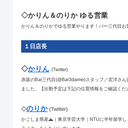
◇かりん＆のりか ゆる営業
かりん＆のりかでゆる営業やります！バー三代目お気
１日店長
◇
かりん
(Twitter)
赤坂のBar三代目(@Bar3daime)スタッフ／宏洋さん
ました。【出勤予定は下記の位置情報をご確認ください (
のりか
◇
(Twitter)
かごしま県産🌋｜東京学芸大学｜NTUに半年留学しました