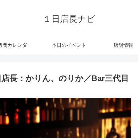
１日店長ナビ
週間カレンダー
本日のイベント
店舗情報
店長：かりん、のりか／Bar三代目
】