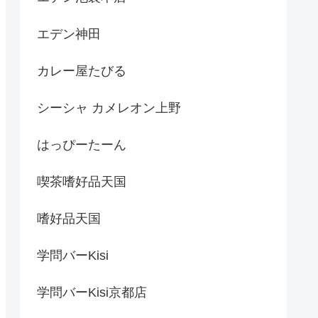
エデン神田
カレー屋たびる
シーシャ カメレオン上野
はっぴーたーん
喫茶嗜好品天国
嗜好品天国
学問バーKisi
学問バーKisi京都店