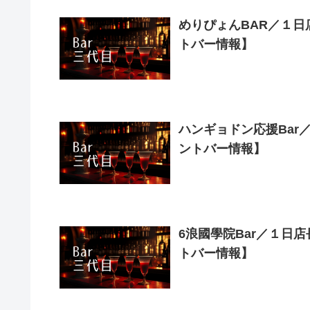
めりぴょんBAR／１日店
トバー情報】
ハンギョドン応援Bar／１
ントバー情報】
6浪國學院Bar／１日店長：
トバー情報】