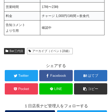
営業時間
17時〜23時
料金
チャージ 1,000円/1時間＋飲食代
告知コメント
確認中
より引用
Bar三代目
アーカイブ（イベント詳細）
シェアする
Twitter
Facebook
はてブ
Pocket
LINE
コピー
１日店長ナビ管理人をフォローする