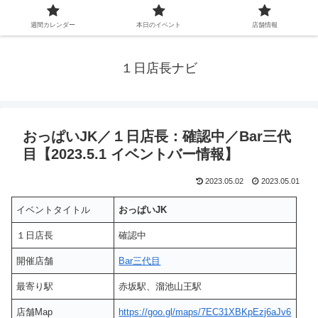
週間カレンダー
本日のイベント
店舗情報
１日店長ナビ
おっぱいJK／１日店長：確認中／Bar三代
目【2023.5.1 イベントバー情報】
2023.05.02
2023.05.01
イベントタイトル
おっぱいJK
１日店長
確認中
開催店舗
Bar三代目
最寄り駅
赤坂駅、溜池山王駅
店舗Map
https://goo.gl/maps/7EC31XBKpEzj6aJv6