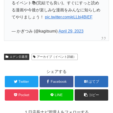
るイベント📚(完結でも良い)。すぐにすっと読め
る漫画や今後が楽しみな漫画をみんなに知らしめ
てやりましょう！
pic.twitter.com/eLLbi4BiEF
— かぎつみ (@kagitsumi)
April 29, 2023
エデン日暮里
アーカイブ（イベント詳細）
シェアする
Twitter
Facebook
はてブ
Pocket
LINE
コピー
１日店長ナビ管理人をフォローする