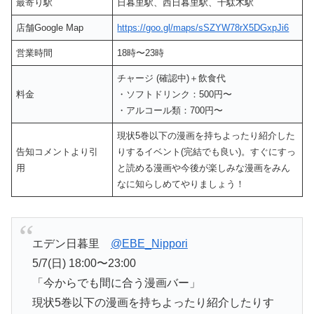
最寄り駅
日暮里駅、西日暮里駅、千駄木駅
店舗Google Map
https://goo.gl/maps/sSZYW78rX5DGxpJi6
営業時間
18時〜23時
チャージ (確認中)＋飲食代
料金
・ソフトドリンク：500円〜
・アルコール類：700円〜
現状5巻以下の漫画を持ちよったり紹介した
告知コメントより引
りするイベント(完結でも良い)。すぐにすっ
用
と読める漫画や今後が楽しみな漫画をみん
なに知らしめてやりましょう！
エデン日暮里
@EBE_Nippori
5/7(日) 18:00〜23:00
「今からでも間に合う漫画バー」
現状5巻以下の漫画を持ちよったり紹介したりす