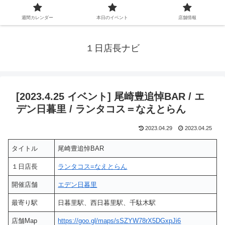
週間カレンダー
本日のイベント
店舗情報
１日店長ナビ
[2023.4.25 イベント] 尾崎豊追悼BAR / エ
デン日暮里 / ランタコス＝なえとらん
2023.04.29
2023.04.25
タイトル
尾崎豊追悼BAR
１日店長
ランタコス=なえとらん
開催店舗
エデン日暮里
最寄り駅
日暮里駅、西日暮里駅、千駄木駅
店舗Map
https://goo.gl/maps/sSZYW78rX5DGxpJi6