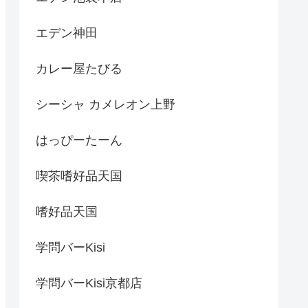
エデン神田
カレー屋たびる
シーシャ カメレオン上野
はっぴーたーん
喫茶嗜好品天国
嗜好品天国
学問バーKisi
学問バーKisi京都店