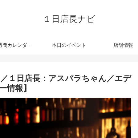
１日店長ナビ
週間カレンダー
本日のイベント
店舗情報
／１日店長：アスパラちゃん／エデ
バー情報】