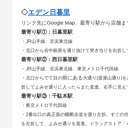
◇
エデン日暮里
リンク先にGoogle Map、最寄り駅から店
最寄り駅①：日暮里駅
・JR山手線、京浜東北線
・北口から谷中銀座を通り抜けて突き当りを右折し
最寄り駅②：西日暮里駅
・JR山手線、京浜東北線、東京メトロ千代田線
前にある
・北口からでて目の
大通り(道灌山通り)
折してよみせ通りに入ったらまた直進。右手に見え
最寄り駅③：千駄木駅
・東京メトロ千代田線
・2番出口の真正面の横断歩道を渡り左折。すぐの
を左折して、よみせ通りを直進。ドラッグストア「