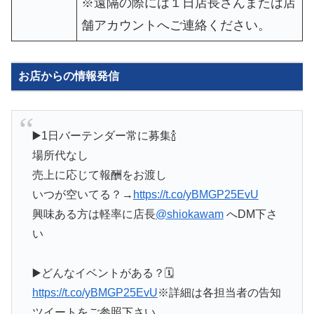
※遠隔の際には１日店長さんまたは店
舗アカウントへご連絡ください。
お店からの情報発信
▶️1日バーテンダー常に募集🍾
場所代なし
売上に応じて報酬をお渡し
いつが空いてる？→
https://t.co/yBMGP25EvU
興味ある方は軽率に店長
@shiokawam
へDM下さ
い
▶️どんなイベントがある？🗓
https://t.co/yBMGP25EvU
※詳細は各担当者の告知
ツイートをご参照下さい