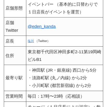
イベントバー （基本的に日替わりで
店舗形態
１日店長がイベントを運営）
店舗
@eden_kanda
Twitter
店長
塩川
（Twitter）
東京都千代田区神田多町2-11第19岡崎
住所
ビルB1
・神田駅 (JR・銀座線) 西口から5分
最寄り駅
・淡路町駅 (丸ノ内線) から2分
・小川町駅 (都営新宿線) から2分
営業時間
毎日：17時〜23時（応相談）
チャージ（１日店長により設定）＋飲