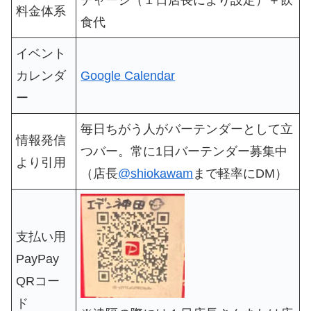
料金体系
食代
イベント
カレンダ
Google Calendar
ー
毎日ちがう人がバーテンダーとして立
情報発信
つバー。常に1日バーテンダー募集中
より引用
（店長
@shiokawam
まで軽率にDM）
支払い用
PayPay
QRコー
ド