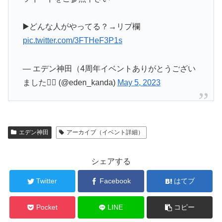
▶️どんな人がやってる？→リプ欄
pic.twitter.com/3FTHeF3P1s
— エデン神田（4周年イベントありがとうござい
ました🙇‍♂ (@eden_kanda)
May 5, 2023
エデン神田
アーカイブ（イベント詳細）
シェアする
Twitter
Facebook
はてブ
Pocket
LINE
コピー