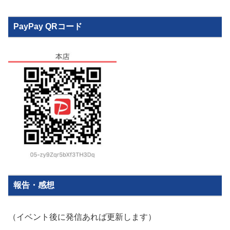
PayPay QRコード
報告・感想
（イベント後に発信あれば更新します）