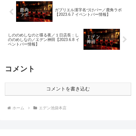
ガブリエル漢字名づけバー／鹿角ラボ
【2023.6.7 イベントバー情報】
しののめしなのと喋る夜／１日店長：し
ののめしなの／エデン神田【2023.6.8 イ
ベントバー情報】
コメント
コメントを書き込む
ホーム
エデン池袋本店