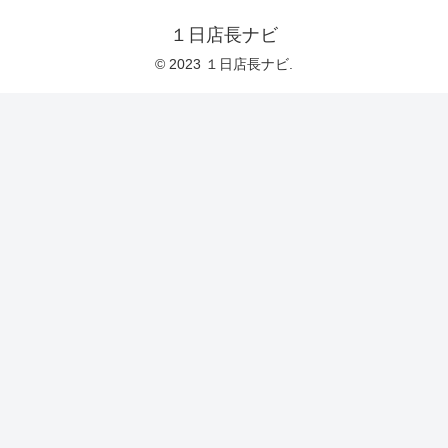
１日店長ナビ
© 2023 １日店長ナビ.