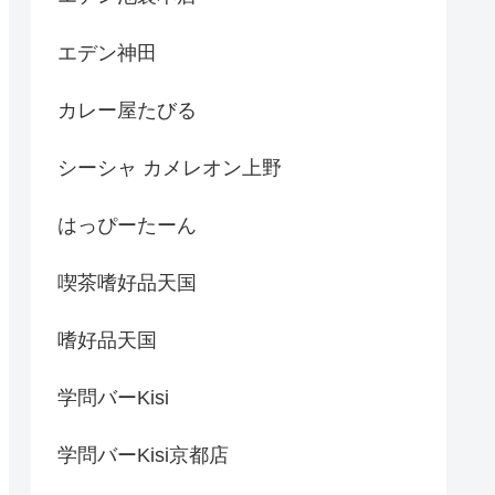
エデン神田
カレー屋たびる
シーシャ カメレオン上野
はっぴーたーん
喫茶嗜好品天国
嗜好品天国
学問バーKisi
学問バーKisi京都店