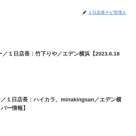
１日店長ナビ管理人
１日店長：竹下りや／エデン横浜【2023.6.18
／１日店長：ハイカラ、minakingsan／エデン横
ントバー情報】