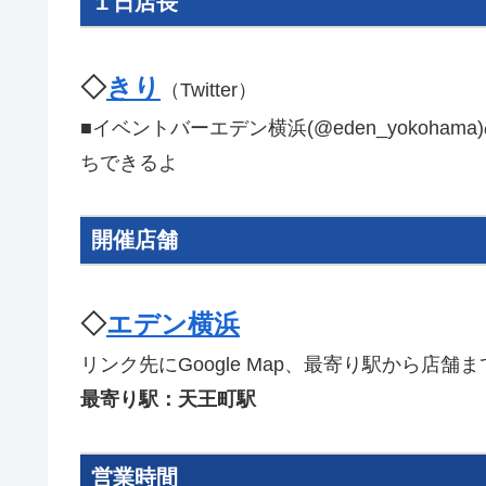
１日店長
◇
きり
（Twitter）
■イベントバーエデン横浜(@eden_yokoh
ちできるよ
開催店舗
◇
エデン横浜
リンク先にGoogle Map、最寄り駅から店
最寄り駅：天王町駅
営業時間