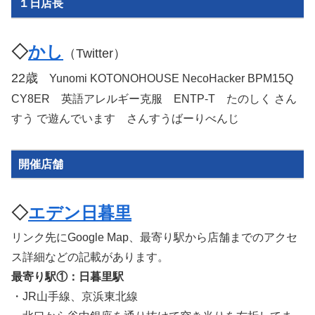
１日店長
◇
かし
（Twitter）
22歳
Yunomi KOTONOHOUSE NecoHacker BPM15Q
CY8ER 英語アレルギー克服 ENTP-T たのしく さん
すう で遊んでいます さんすうばーりべんじ
開催店舗
◇
エデン日暮里
リンク先にGoogle Map、最寄り駅から店舗までのアクセ
ス詳細などの記載があります。
最寄り駅①：日暮里駅
・JR山手線、京浜東北線