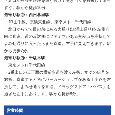
・北口から谷中銀座を通り抜けて突き当りを右折してまっ
すぐ。駅から徒歩10分
最寄り駅②：西日暮里駅
・JR山手線、京浜東北線、東京メトロ千代田線
・北口からでて目の
前にある
大通り(道灌山通り)を左側方
向に直進。道の反対側にファミマがある交差点を左折して
よみせ通りに入ったらまた直進。右手に見えてきます。駅
から徒歩7分。
最寄り駅③：千駄木駅
・東京メトロ千代田線
・2番出口の真正面の横断歩道を渡り左折。すぐの信号を
右折。直進すると角にバーガーショップがある丁字路を左
折して、よみせ通りを直進。ドラッグストア「パパス」を
過ぎた左手にあります。駅から徒歩8分。
営業時間