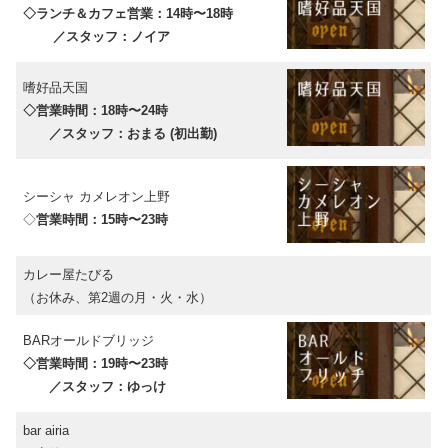
◇ランチ＆カフェ営業：14時〜18時
／スタッフ：ノイア
嗜好品天国
◇営業時間：18時〜24時
／スタッフ：おまる (初出勤)
シーシャ カメレオン上野
◇
営業時間：15時〜23時
カレー屋たびる
（お休み、第2週の月・火・水）
BARオールドブリッジ
◇営業時間：19時〜23時
／スタッフ：ゆっけ
bar airia