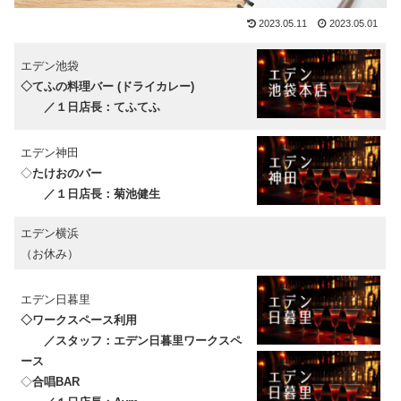
2023.05.11
2023.05.01
エデン池袋
◇てふの料理バー (ドライカレー)
／１日店長：てふてふ
エデン神田
◇
たけおのバー
／１日店長：菊池健生
エデン横浜
（お休み）
エデン日暮里
◇ワークスペース利用
／スタッフ：エデン日暮里ワークスペ
ース
◇
合唱BAR