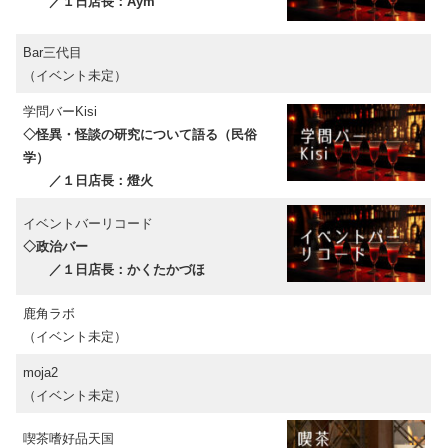
／１日店長：Aym
Bar三代目
（イベント未定）
学問バーKisi
◇怪異・怪談の研究について語る（民俗
学）
／１日店長：燈火
イベントバーリコード
◇政治バー
／１日店長：かくたかづほ
鹿角ラボ
（イベント未定）
moja2
（イベント未定）
喫茶嗜好品天国