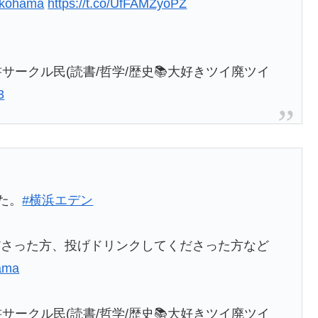
kohama
https://t.co/UfFAMZyoPZ
書サークル民(読書/哲学/歴史📚大好きツイ廃ツイ
3
た。
#横浜エデン
ださった方、投げドリンクしてくださった方など
ama
書サークル民(読書/哲学/歴史📚大好きツイ廃ツイ