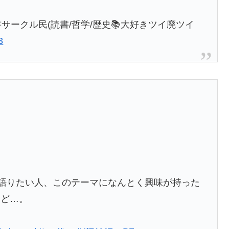
書サークル民(読書/哲学/歴史📚大好きツイ廃ツイ
3
を語りたい人、このテーマになんとく興味が持った
など…。