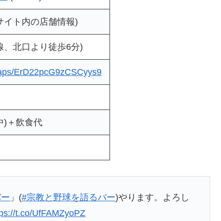
サイト内の店舗情報)
線、北口より徒歩6分)
/maps/ErD22pcG9zCSCyys9
中)＋飲食代
バー
」(
#宗教と野球を語るバー
)やります。よろし
tps://t.co/UfFAMZyoPZ