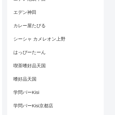
エデン神田
カレー屋たびる
シーシャ カメレオン上野
はっぴーたーん
喫茶嗜好品天国
嗜好品天国
学問バーKisi
学問バーKisi京都店