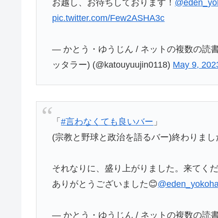
お越し、お待ちしております！
@eden_yo
pic.twitter.com/Few2ASHA3c
— かとう・ゆうじん / ネットの複数の読
ッタラー) (@katouyuujin0118)
May 9, 202
「
#言わなくても良いバー
」
(宗教と野球と政治を語るバー)終わりまし
それなりに、盛り上がりました。来てく
ありがとうございました😊
@eden_yokoh
— かとう・ゆうじん / ネットの複数の読