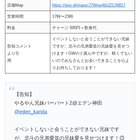
店舗Map
https://goo.gl/maps/J7Wnuj46i2ZCrN817
営業時間
17時〜23時
料金
チャージ 500円＋飲食代
イベントしないと会うことができない兄妹
告知コメント
ですが、北斗の兄弟愛並の兄妹愛を見せつ
より引
けます！GWのド真ん中ですが、軽くでもい
用
いのでみなさんとお会いできることを心よ
りお待ちしております！
【告知】
やるやん兄妹バーパート2@エデン神田
@eden_kanda
イベントしないと会うことができない兄妹です
が、北斗の兄弟愛並の兄妹愛を見せつけます！🙃